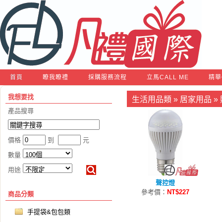
首頁
瞭我瞭禮
採購服務流程
立馬CALL ME
精華
我想要找
生活用品類
»
居家用品
»
產品搜尋
價格
到
元
數量
用途
聲控燈
參考價：
NT$227
商品分類
手提袋&包包類