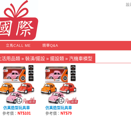
設
立馬CALL ME
精華Q&A
生活用品類
»
裝潢/擺設
»
擺設類
»
汽機車模型
仿真造型玩具車
仿真造型玩具車
參考價：
NT$101
參考價：
NT$79