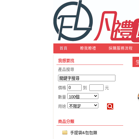
首頁
瞭我瞭禮
採購服務流程
我想要找
產品搜尋
價格
到
元
數量
用途
商品分類
手提袋&包包類