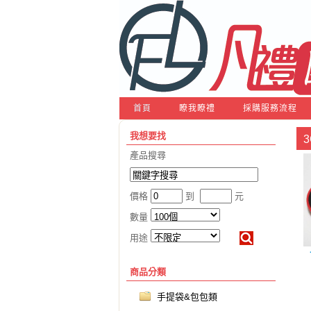
首頁
瞭我瞭禮
採購服務流程
我想要找
產品搜尋
價格
到
元
數量
用途
商品分類
手提袋&包包類