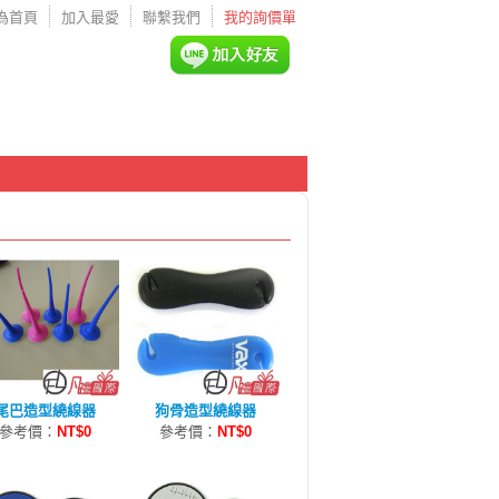
為首頁
加入最愛
聯繫我們
我的詢價單
尾巴造型繞線器
狗骨造型繞線器
參考價：
NT$0
參考價：
NT$0