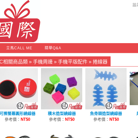
設
立馬CALL ME
精華Q&A
3C相關商品類
»
手機周邊
»
手機平版配件
»
捲線器
可擦螢幕圓形繞線器
積木造型繞線器
魚骨頭造型繞線器
參考價：
NT$0
參考價：
NT$0
參考價：
NT$0