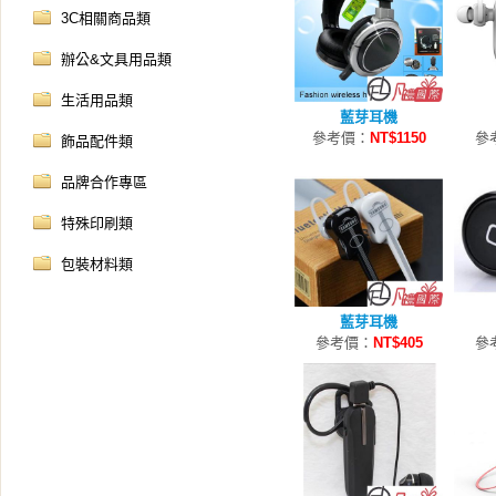
3C相關商品類
辦公&文具用品類
生活用品類
藍芽耳機
參考價：
NT$1150
參
飾品配件類
品牌合作專區
特殊印刷類
包裝材料類
藍芽耳機
參考價：
NT$405
參