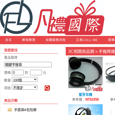
首頁
瞭我瞭禮
採購服務流程
立馬CALL ME
精華
我想要找
3C相關商品類
»
手機周邊
產品搜尋
價格
到
元
數量
用途
藍芽耳機
參考價：
NT$1050
參
商品分類
手提袋&包包類