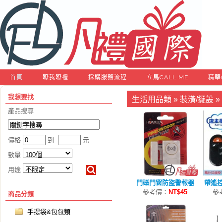
首頁
瞭我瞭禮
採購服務流程
立馬CALL ME
精華
我想要找
生活用品類
»
裝潢/擺設
»
產品搜尋
價格
到
元
數量
用途
門磁門窗防盜警報器
帶遙
參考價：
NT$45
參
商品分類
手提袋&包包類