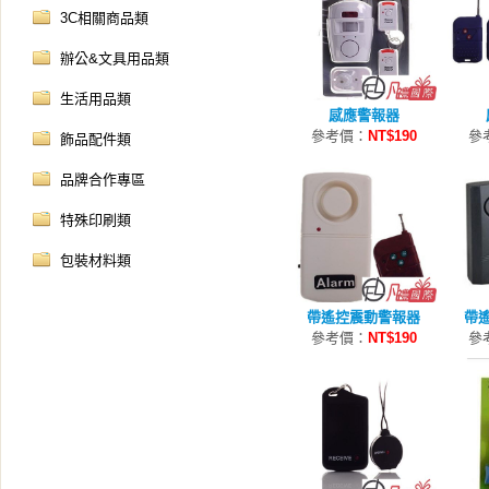
3C相關商品類
辦公&文具用品類
生活用品類
感應警報器
參考價：
NT$190
參
飾品配件類
品牌合作專區
特殊印刷類
包裝材料類
帶遙控震動警報器
帶
參考價：
NT$190
參